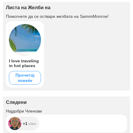
Листа на Желби на
Помогнете да се оствари желбата на
SammiMonroe
!
I love traveling
in hot places
Прочитај
повеќе
Следени
+1
Најдобри Членови
+1
член