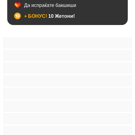
Да испраќате бакшиши
+ БОНУС!
10 Жетони!
BBW
Азијски
Анален
Арапски
Баби
Бели Девојки
Бондиџ
Бремени