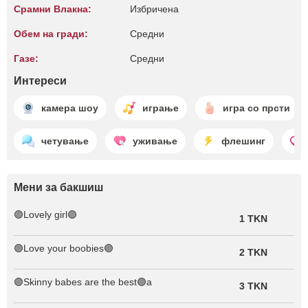
Срамни Влакна:
Избричена
Обем на гради:
Средни
Газе:
Средни
Интереси
камера шоу
играње
игра со прсти
четување
уживање
флешинг
Мени за бакшиш
🟣Lovely girl🟣
1 TKN
🟣Love your boobies🟣
2 TKN
🟣Skinny babes are the best🟣a
3 TKN