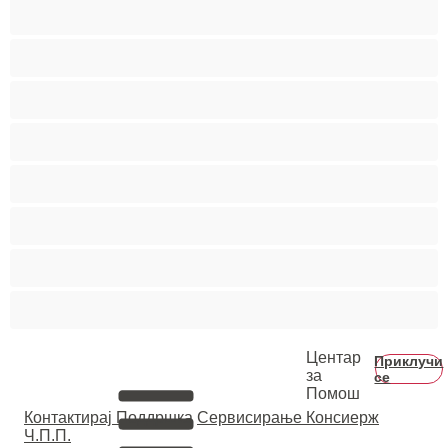
Слатки
Средни цицки
Студентки
Тинејџерки+18
Фетиш
Фрлање Млаз
Црвенокоси
Црнкињи
Центар
Приклучи
за
се
Помош
Контактирај Поддршка
Сервисирање Консиерж
Ч.П.П.