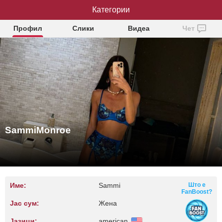
SammiMonroe
Категории
Профил
Слики
Видеа
Чет
SammiMonroe
Име:
Sammi
Што е
FanBoost?
Јас сум:
Жена
Јазици:
american