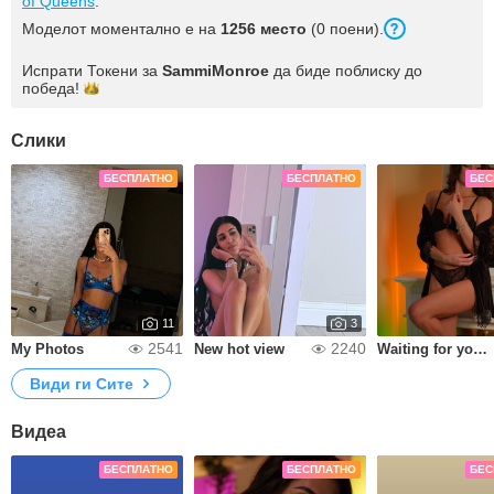
of Queens
.
Моделот моментално е на
1256 место
(0 поени).
Испрати Токени за
SammiMonroe
да биде поблиску до
победа!
Слики
БЕСПЛАТНО
БЕСПЛАТНО
БЕС
11
3
2541
2240
My Photos
New hot view
Waiting for you home
Види ги Сите
Видеа
БЕСПЛАТНО
БЕСПЛАТНО
БЕС