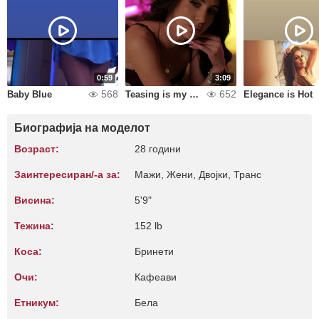
0:59
3:09
568
652
Baby Blue
Teasing is my Passion
Elegance is Hot
Биографија на моделот
Возраст:
28 години
Заинтересиран/-а за:
Мажи, Жени, Двојки, Транс
Висина:
5'9"
Тежина:
152 lb
Коса:
Бринети
Очи:
Кафеави
Етникум:
Бела