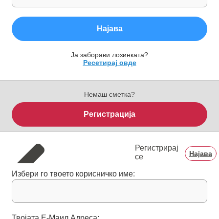
Најава
Ја заборави лозинката?
Ресетирај овде
Немаш сметка?
Регистрација
Регистрирај
Најава
се
Избери го твоето корисничко име:
Твојата E-Mаил Aдреса: