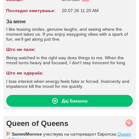
Последно емитување:
20.07.26 11:20 AM
За мене
I like teasing smiles, genuine laughs, and seeing where the
moment takes us. If you enjoy easygoing vibes with a spark of
fun, we’ll get along just fine.
Што ме пали:
Being watched in the right way does things to me. When the
mood turns heavy and focused, I don’t stay innocent for long.
Што ме одвраќа:
I lose interest when energy feels fake or forced. Insincerity and
impatience kill the mood for me quickly.
Дај Бакшиш
Queen of Queens
SammiMonroe
учествува на натпреварот Европска
Queen