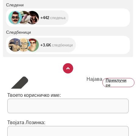
+442
Следени
+442
следења
+3.6K
Следбеници
+3.6K
следбеници
Најава
Приклучи
се
Твоето корисничко име:
Твојата Лозинка: